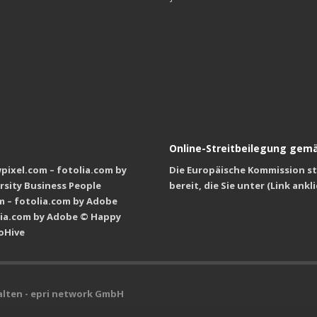
Online-Streitbeilegung gemä
wpixel.com – fotolia.com by
Die Europäische Kommission ste
rsity Business People
bereit, die Sie unter (Link ankl
m – fotolia.com by Adobe
ia.com by Adobe © Happy
oHive
alten - epri network GmbH