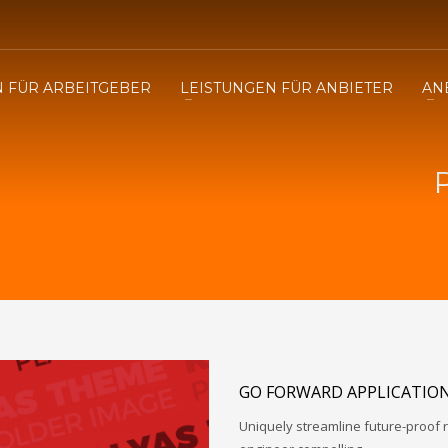
3
enötigen Sie Hilfe bei der
Sie haben Fragen zu Ihrer
N FÜR ARBEITGEBER
LEISTUNGEN FÜR ANBIETER
AN
altung?
Abrechnung?
n info@epripay.de und wir antworten Ihnen umgehend. Vielen Dank!
GO FORWARD APPLICATIO
Uniquely streamline future-proof r