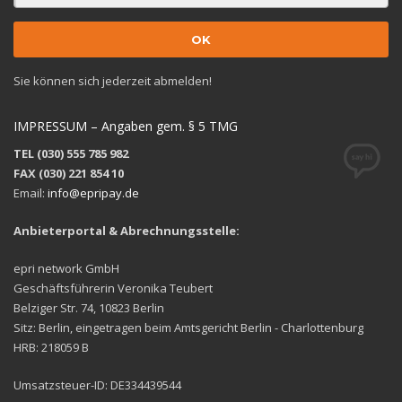
Sie können sich jederzeit abmelden!
IMPRESSUM – Angaben gem. § 5 TMG
TEL (030) 555 785 982
FAX (030) 221 854 10
Email:
info@epripay.de
Anbieterportal & Abrechnungsstelle:
epri network GmbH
Geschäftsführerin Veronika Teubert
Belziger Str. 74, 10823 Berlin
Sitz: Berlin, eingetragen beim Amtsgericht Berlin - Charlottenburg
HRB: 218059 B
Umsatzsteuer-ID: DE334439544