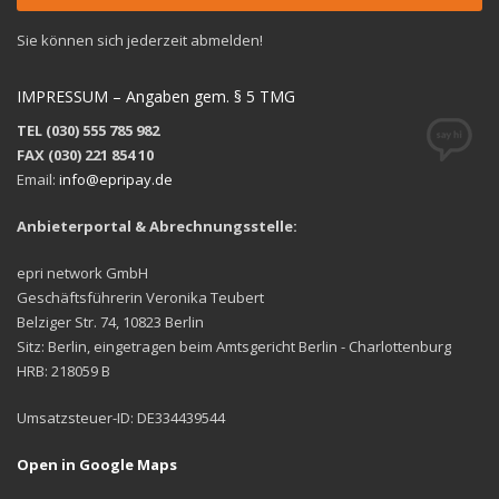
Sie können sich jederzeit abmelden!
IMPRESSUM – Angaben gem. § 5 TMG
TEL (030) 555 785 982
FAX (030) 221 854 10
Email:
info@epripay.de
Anbieterportal & Abrechnungsstelle:
epri network GmbH
Geschäftsführerin Veronika Teubert
Belziger Str. 74, 10823 Berlin
Sitz: Berlin, eingetragen beim Amtsgericht Berlin - Charlottenburg
HRB: 218059 B
Umsatzsteuer-ID: DE334439544
Open in Google Maps